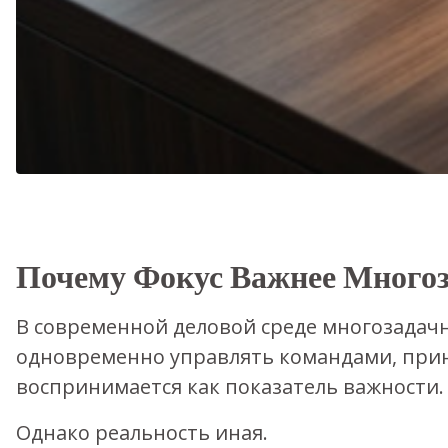
Почему Фокус Важнее Многоз
В современной деловой среде многозадачн
одновременно управлять командами, прин
воспринимается как показатель важности.
Однако реальность иная.