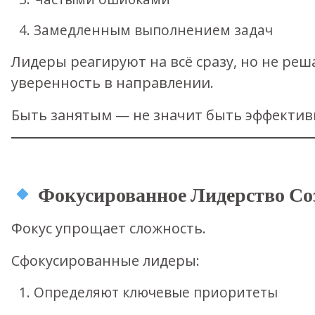
Замедленным выполнением задач
Лидеры реагируют на всё сразу, но не р
уверенность в направлении.
Быть занятым — не значит быть эффекти
Фокусированное Лидерство Со
Фокус упрощает сложность.
Сфокусированные лидеры:
Определяют ключевые приоритеты