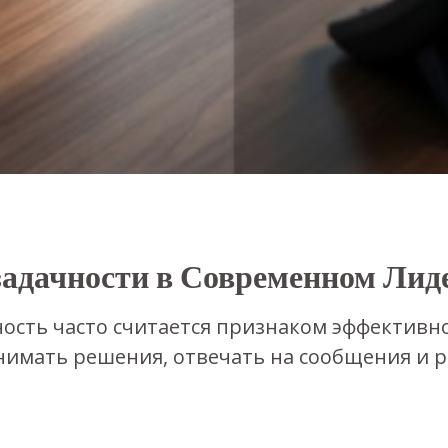
адачности в Современном Лид
ость часто считается признаком эффективно
имать решения, отвечать на сообщения и р