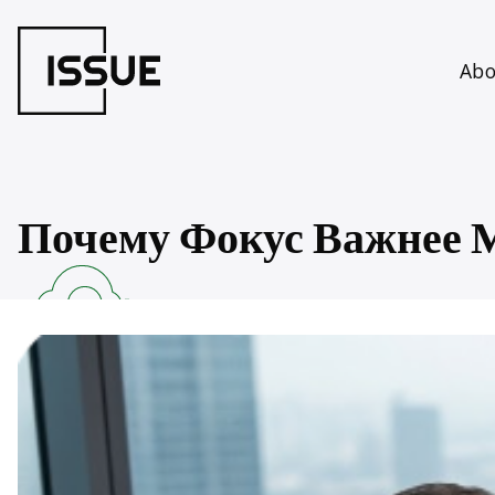
Abo
Почему Фокус Важнее 